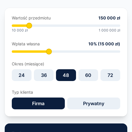
Wartość przedmiotu
150 000 zł
10 000 zł
1 000 000 zł
Wpłata własna
10
% (
15 000 zł
)
Okres (miesiące)
24
36
48
60
72
Typ klienta
Firma
Prywatny