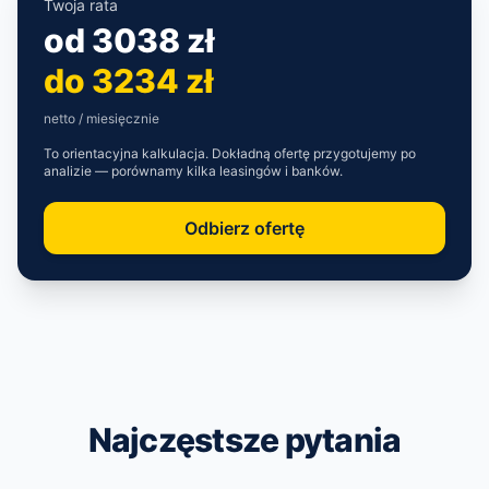
Twoja rata
od
3038 zł
do
3234 zł
netto / miesięcznie
To orientacyjna kalkulacja. Dokładną ofertę przygotujemy po
analizie — porównamy kilka leasingów i banków.
Odbierz ofertę
Najczęstsze pytania